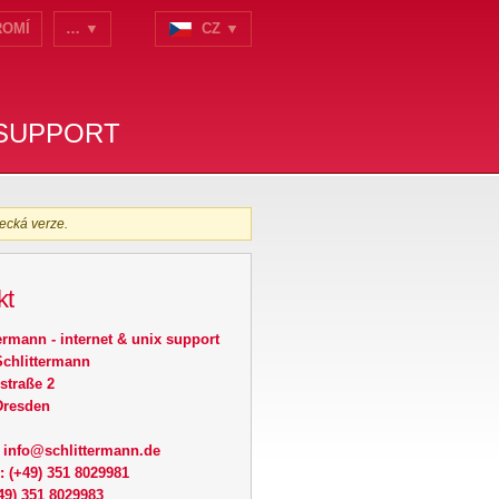
ROMÍ
… ▼
CZ ▼
 SUPPORT
ecká verze.
kt
ermann - internet & unix support
Schlittermann
straße 2
Dresden
: info@schlittermann.de
: (+49) 351 8029981
49) 351 8029983