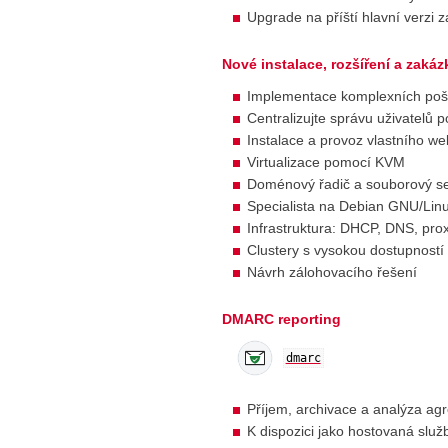
Upgrade na příští hlavní verzi z
Nové instalace, rozšíření a zakáz
Implementace komplexních poš
Centralizujte správu uživatel
Instalace a provoz vlastního w
Virtualizace pomocí KVM
Doménový řadič a souborový s
Specialista na Debian GNU/Lin
Infrastruktura: DHCP, DNS, proxy
Clustery s vysokou dostupností
Návrh zálohovacího řešení
DMARC reporting
dmarc
Příjem, archivace a analýza 
K dispozici jako hostovaná služ