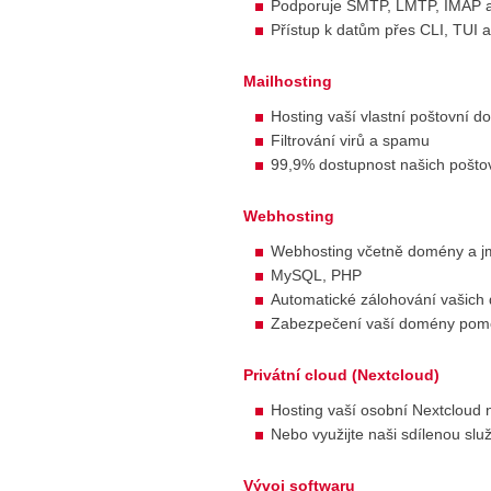
Podporuje SMTP, LMTP, IMAP 
Přístup k datům přes CLI, TUI 
Mailhosting
Hosting vaší vlastní poštovní 
Filtrování virů a spamu
99,9% dostupnost našich pošto
Webhosting
Webhosting včetně domény a j
MySQL, PHP
Automatické zálohování vašich 
Zabezpečení vaší domény po
Privátní cloud (Nextcloud)
Hosting vaší osobní Nextcloud
Nebo využijte naši sdílenou slu
Vývoj softwaru