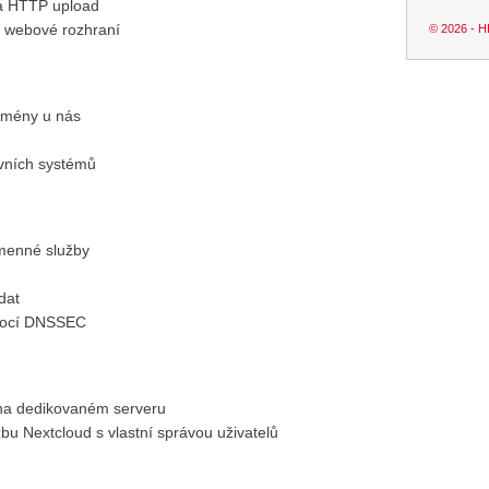
a HTTP upload
a webové rozhraní
© 2026 -
domény u nás
vních systémů
menné služby
dat
mocí DNSSEC
 na dedikovaném serveru
žbu Nextcloud s vlastní správou uživatelů