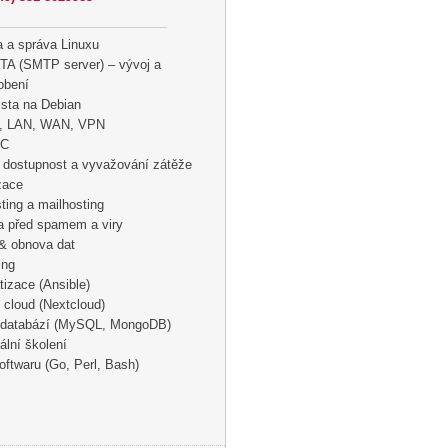
 a správa Linuxu
TA (SMTP server) – vývoj a
obení
ista na Debian
g, LAN, WAN, VPN
C
dostupnost a vyvažování zátěže
izace
ing a mailhosting
a před spamem a viry
& obnova dat
ing
izace (Ansible)
í cloud (Nextcloud)
 databází (MySQL, MongoDB)
ální školení
oftwaru (Go, Perl, Bash)