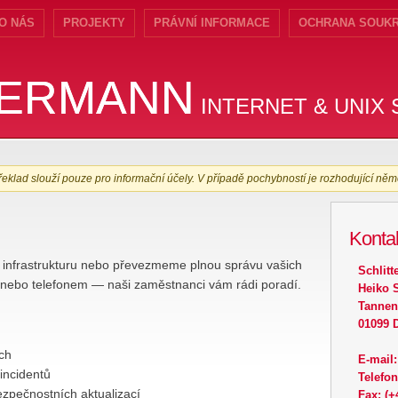
O NÁS
PROJEKTY
PRÁVNÍ INFORMACE
OCHRANA SOUK
TERMANN
TERMANN
INTERNET & UNIX
eklad slouží pouze pro informační účely. V případě pochybností je rozhodující něm
Konta
 infrastrukturu nebo převezmeme plnou správu vašich
Schlitt
 nebo telefonem — naši zaměstnanci vám rádi poradí.
Heiko 
Tannen
01099 
ch
E-mail
 incidentů
Telefon
ezpečnostních aktualizací
Fax: (+