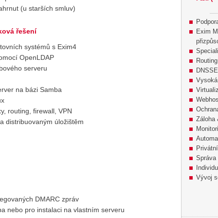
ahrnut (u starších smluv)
Podpora
ková řešení
Exim M
přizpůs
tovních systémů s Exim4
Special
ů pomocí OpenLDAP
Routin
ebového serveru
DNSSE
Vysoká 
erver na bázi Samba
Virtual
Webhost
ux
Ochran
, routing, firewall, VPN
Záloha 
 a distribuovaným úložištěm
Monitor
Automat
Privátn
Správa
Individu
Vývoj s
agregovaných DMARC zpráv
ba nebo pro instalaci na vlastním serveru